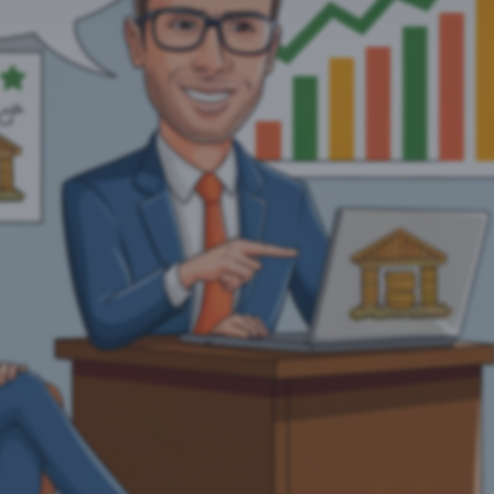
bookpixel
le Tag Manager
tics
eptieren