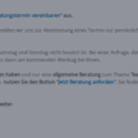
atungstermin vereinbaren
" aus.
 melden wir uns zur Abstimmung eines Termin zur persönli
amstag und Sonntag nicht besetzt ist. Bei einer Anfrage, di
ns dann am kommenden Werktag bei Ihnen.
den haben
und nur eine
allgemeine Beratung
zum Thema
"k
n,
nutzen Sie den Button "
Jetzt Beratung anforden
"
. Sie find
eiter.