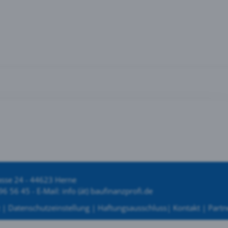
asse 24 - 44623 Herne
96 56 45 - E-Mail: info (ät) baufinanzprofi.de
|
Datenschutzeinstellung
|
Haftungsausschluss|
Kontakt
|
Partn