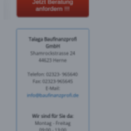
Jetzt Beratung
anfordern !!!
Talaga Baufinanzprofi
GmbH
Shamrockstrasse 24
44623 Herne
Telefon: 02323- 965640
Fax: 02323-965645
E-Mail:
info@baufinanzprofi.de
Wir sind für Sie da:
Montag - Freitag
09:00 - 13:00