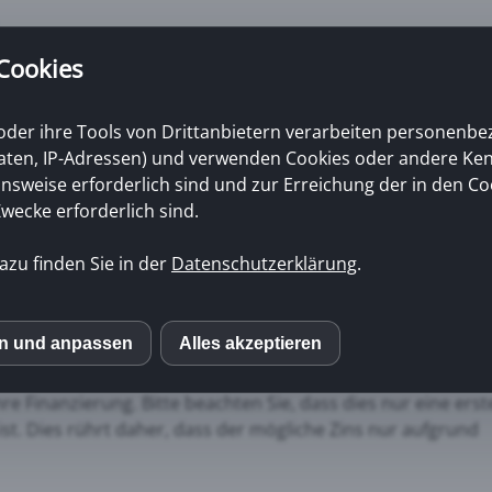
 Cookies
oder ihre Tools von Drittanbietern verarbeiten personenb
daten, IP-Adressen) und verwenden Cookies oder andere Ke
uns
Finanzierungsrechner und Tools
Baufi Blog
Ablauf ein
onsweise erforderlich sind und zur Erreichung der in den Co
ecke erforderlich sind.
azu finden Sie in der
Datenschutzerklärung
.
r
en und anpassen
Alles akzeptieren
S
re Finanzierung. Bitte beachten Sie, dass dies nur eine erst
book
ist. Dies rührt daher, dass der mögliche Zins nur aufgrund