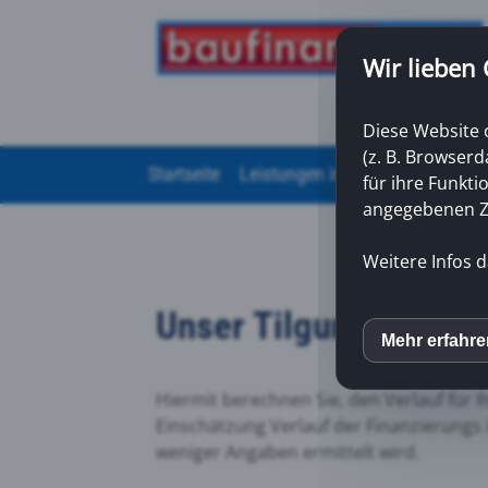
Wir lieben
Diese Website 
(z. B. Browser
Startseite
Leistungen im Überblick
Über 
für ihre Funkti
angegebenen Zw
Weitere Infos d
Unser Tilgungsrechne
Mehr erfahr
inCM
Hiermit berechnen Sie, den Verlauf für Ih
Face
Einschätzung Verlauf der Finanzierungs 
weniger Angaben ermittelt wird.