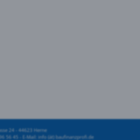
asse 24 - 44623 Herne
96 56 45 - E-Mail: info (ät) baufinanzprofi.de