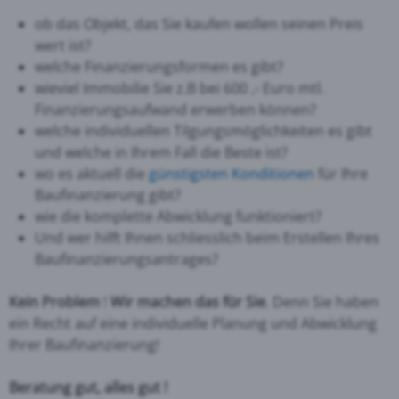
ob das Objekt, das Sie kaufen wollen seinen Preis
wert ist?
welche Finanzierungsformen es gibt?
wieviel Immobilie Sie z.B bei 600 ,- Euro mtl.
Finanzierungsaufwand erwerben können?
welche individuellen Tilgungsmöglichkeiten es gibt
und welche in Ihrem Fall die Beste ist?
wo es aktuell die
günstigsten Konditionen
für Ihre
Baufinanzierung gibt?
wie die komplette Abwicklung funktioniert?
Und wer hilft Ihnen schliesslich beim Erstellen Ihres
Baufinanzierungsantrages?
Kein Problem
!
Wir machen das für Sie
. Denn Sie haben
ein Recht auf eine individuelle Planung und Abwicklung
Ihrer Baufinanzierung!
Beratung gut, alles gut !