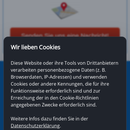
Senden Sie uns eine Nachricht!
Wir lieben Cookies
Diese Website oder ihre Tools von Drittanbietern
verarbeiten personenbezogene Daten (z. B.
Talaga Baufinanzprofi GmbH - Shamrockstrasse 24
Browserdaten, IP-Adressen) und verwenden
- 44623 Herne
Cookies oder andere Kennungen, die für ihre
Telefon: 0 23 23 - 96 56 40 - Fax: 0 23 23 - 96 56 45 - E-
Mail: info (ät) baufinanzprofi.de
Funktionsweise erforderlich sind und zur
Erreichung der in den Cookie-Richtlinien
©
2025
|
Home
|
Impressum
|
Datenschutz
|
angegebenen Zwecke erforderlich sind.
Datenschutzeinstellung
|
Haftungsausschluss|
Kontakt
|
Partner der ING
Weitere Infos dazu finden Sie in der
Datenschutzerklärung
.
Talaga Baufinanzprofi GmbH
hat
4,40
von
5
Sternen