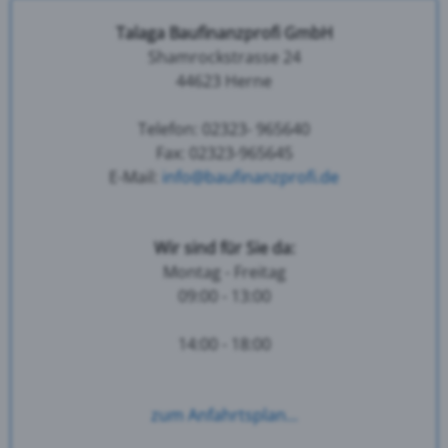
Talaga Baufinanzprofi GmbH
Shamrockstrasse 24
44623 Herne
Telefon: 02323- 965640
Fax: 02323-965645
E-Mail:
info@baufinanzprofi.de
Wir sind für Sie da:
Montag - Freitag
09:00 - 13:00
14:00 - 18:00
zum Anfahrtsplan...