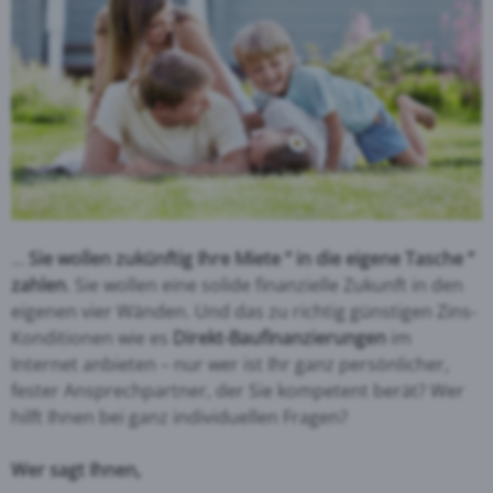
…
Sie wollen zukünftig Ihre Miete “ in die eigene Tasche “
zahlen
. Sie wollen eine solide finanzielle Zukunft in den
eigenen vier Wänden. Und das zu richtig günstigen Zins-
Konditionen wie es
Direkt-Baufinanzierungen
im
Internet anbieten – nur wer ist Ihr ganz persönlicher,
fester Ansprechpartner, der Sie kompetent berät? Wer
hilft Ihnen bei ganz individuellen Fragen?
Wer sagt Ihnen,