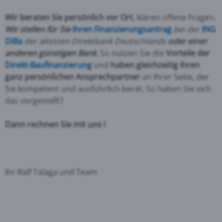
Wir beraten Sie persönlich vor Ort
, klären offene Fragen.
Wir stellen für Sie
Ihren Finanzierungsantrag
bei der
ING
DiBa
der ältesten Direktbank Deutschlands
oder einer
anderen günstigen Bank
.
So nutzen Sie die
Vorteile der
Direkt-Baufinanzierung
und
haben gleichzeitig Ihren
ganz persönlichen Ansprechpartner
an Ihrer Seite, der
Sie kompetent und ausführlich berät. So haben Sie sich
das vorgestellt?
Dann rechnen Sie mit uns !
Ihr Ralf Talaga und Team